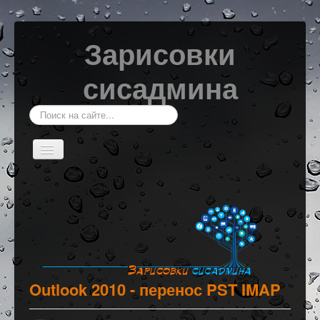
Зарисовки
сисадмина
Искать...
Включить/
выключить
навигацию
Главная
Системы мониторинга
Windows
Linux
Сетевое оборудование
Outlook 2010 - перенос PST IMAP
Программирование