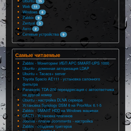
Ubuntu
15
Web
11
Windows
8
Zabbix
9
Zentyal
3
Авто
2
Сетевые устройства
9
Самые читаемые
Zabbix - Мониторинг ИБП APC SMART-UPS 1000
Ubuntu - доменная авторизация LDAP
Ubuntu + Tacacs+ server
Toyota Spacio AE111 - установка салонного
фильтра
Panasonic TDA-200 переадресация с автоответчика
на другой номер
Ubuntu - настройка DLNA сервера
Установка Synology DSM 6 на ProxMox 6.1-5
Zabbix - SMART HDD на Windows машинах
CACTI - Установка плагинов
Joomla - плагин Jcomments - настройка
Zabbix - создание триггеров