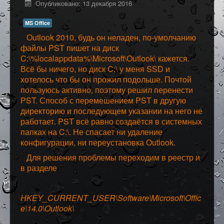
Опубликовано: 13 декабря 2016
Программное обеспечение
MS Office
Разное
Outlook 2010, будь он неладен, по-умолчанию
файлы PST пишет на диск
C:\%localappdata%\Microsoft\Outlook\ кажется.
Всё бы ничего, но диск C:\ у меня SSD и
хотелось что бы он прожил подольше. Почтой
пользуюсь активно, поэтому решил перенести
PST. Способ с перемешением PST в другую
директорию и последующем указании на него не
работает. PST всё равно создаётся в системных
папках на C:\. Не спасает ни удаление
конфигурации, ни переустановка Outlook.
Для решения проблемы переходим в реестр и
в разделе
HKEY_CURRENT_USER\Software\Microsoft\Offic
e\14.0\Outlook\