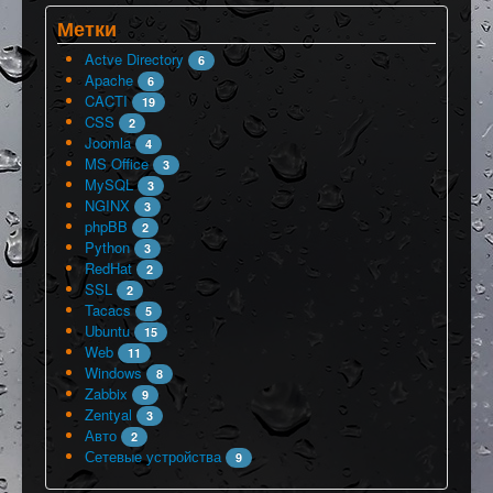
Метки
Actve Directory
6
Apache
6
CACTI
19
CSS
2
Joomla
4
MS Office
3
MySQL
3
NGINX
3
phpBB
2
Python
3
RedHat
2
SSL
2
Tacacs
5
Ubuntu
15
Web
11
Windows
8
Zabbix
9
Zentyal
3
Авто
2
Сетевые устройства
9