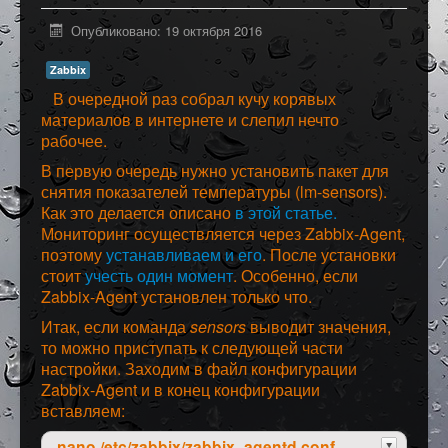
Программное обеспечение
Опубликовано: 19 октября 2016
Разное
Zabbix
В очередной раз собрал кучу корявых
материалов в интернете и слепил нечто
рабочее.
В первую очередь нужно установить пакет для
снятия показателей температуры (lm-sensors).
Как это делается описано
в этой статье.
Мониторинг осуществляется через Zabbix-Agent,
поэтому
устанавливаем и его
. После установки
стоит
учесть один момент
. Особенно, если
Zabbix-Agent установлен только что.
Итак, если команда
sensors
выводит значения,
то можно приступать к следующей части
настройки. Заходим в файл конфигурации
Zabbix-Agent и в конец конфигурации
вставляем:
nano /etc/zabbix/zabbix_agentd.conf