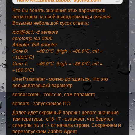
Что бы понять значения этих параметров
посмотрим на свой вывод команды
sensors
.
Возьмём небольшой кусок ответа:
root@dc1:~# sensors
coretemp-isa-0000
Adapter: ISA adapter
Core 0: +48.0°C (high = +86.0°C, crit =
+100.0°C)
Core 1: +48.0°C (high = +86.0°C, crit =
+100.0°C)
UserParameter - можно догадаться, что это
пользовательскй параметр
sensor.core0 - собссно, сам параметр
sensors - запускаемое ПО
Далее идёт скромный парсинг целого значения
температуры. -с16-17 - означает, что берутся
символы 16 и 17 от начала строки. Сохраняем и
перезапускаем Zabbix-Agent.