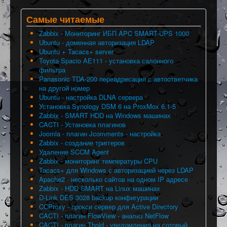
Самые читаемые
Zabbix - Мониторинг ИБП APC SMART-UPS 1000
Ubuntu - доменная авторизация LDAP
Ubuntu + Tacacs+ server
Toyota Spacio AE111 - установка салонного
фильтра
Panasonic TDA-200 переадресация с автоответчика
на другой номер
Ubuntu - настройка DLNA сервера
Установка Synology DSM 6 на ProxMox 6.1-5
Zabbix - SMART HDD на Windows машинах
CACTI - Установка плагинов
Joomla - плагин Jcomments - настройка
Zabbix - создание триггеров
Удаление SCCM Agent
Zabbix - мониторинг температуры CPU
Tacacs+ для Windows с авторизацией через LDAP
Apache2 - несколько сайтов на одном IP адресе
Zabbix - HDD SMART на Linux машинах
D-Link DES 3028 backup конфигурации
CCProxy - прокси сервер для Active Directory
CACTI - плагин FlowView - анализ NetFlow
CACTI - плагин Thold - уведомления на сотовый