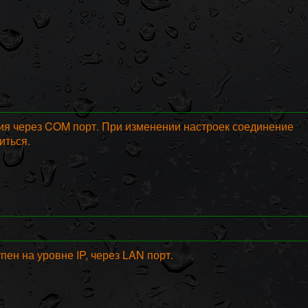
ения через COM порт. При изменении настроек соединение
иться.
ен на уровне IP, через LAN порт.