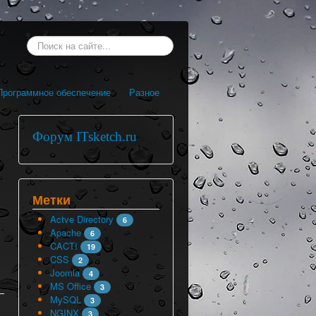
Искать...
Программное обеспечение
Разное
Форум ITsketch.ru
Метки
Actve Directory
6
Apache
6
CACTI
19
CSS
2
Joomla
4
MS Office
3
MySQL
3
NGINX
3