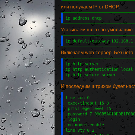
или получаем IP от DHCP:
ip address dhcp
Указываем шлюз по-умолчанию:
ip default-gateway 192.168.1
Включаем web-сервер. Без него 
ip http server
ip http authentication local
ip http secure-server
И последним штрихом будет нас
line con 0
 exec-timeout 15 0
 privilege level 15
 password 7 096B5A010D0B1F08
 login
 no modem enable
line vty 0 2