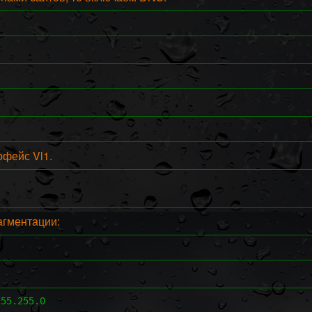
фейс Vl1.
агментации:
255.255.0