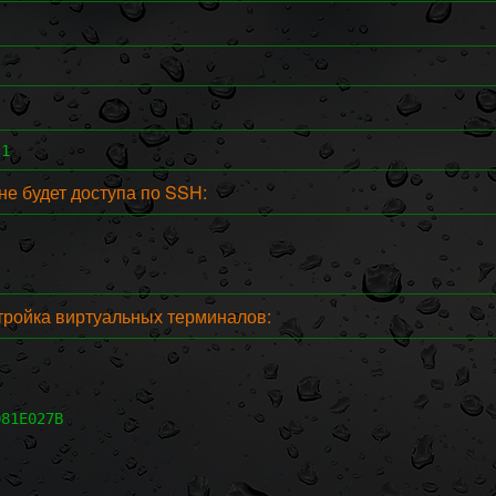
.1
не будет доступа по SSH:
тройка виртуальных терминалов:
081E027B