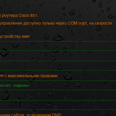
 роутера Cisco 851.
правление доступно только через COM порт, на скорости
устройству имя:
:
ля с максимальными правами:
secret <пароль>
енами сайтов, то включаем DNS: