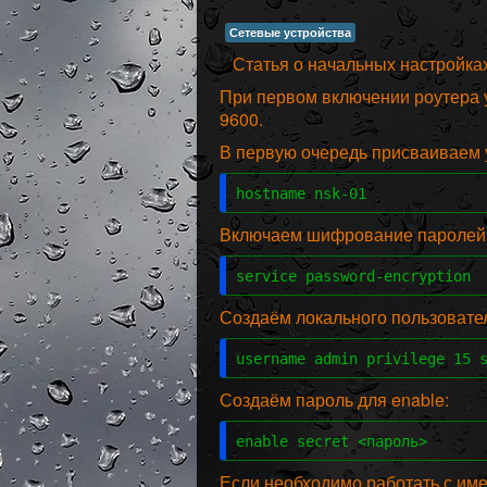
Сетевые устройства
Статья о начальных настройках
При первом включении роутера у
9600.
В первую очередь присваиваем 
hostname nsk-01
Включаем шифрование паролей
service password-encryption
Создаём локального пользовате
username admin privilege 15 
Создаём пароль для enable:
enable secret <пароль>
Если необходимо работать с им