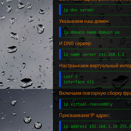
ip dns server
Указываем наш домен:
ip domain name domain.xx
И DNS сервер:
ip name-server 192.168.1.8
Настраиваем виртуальный интер
conf t

interface vl1
Включаем повторную сборку фр
ip virtual-reassembly
Присваиваем IP адрес:
ip address 192.168.1.10 255.