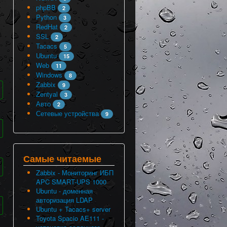
phpBB
2
Python
3
RedHat
2
SSL
2
Tacacs
5
Ubuntu
15
Web
11
Windows
8
Zabbix
9
Zentyal
3
Авто
2
Сетевые устройства
9
Самые читаемые
Zabbix - Мониторинг ИБП
APC SMART-UPS 1000
Ubuntu - доменная
авторизация LDAP
Ubuntu + Tacacs+ server
Toyota Spacio AE111 -