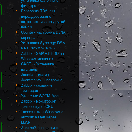
установка салонного
фильтра
Panasonic TDA-200
переадресация с
автоответчика на другой
номер
Ubuntu - настройка DLNA
сервера
Установка Synology DSM
6 на ProxMox 6.1-5
Zabbix - SMART HDD на
Windows машинах
CACTI - Установка
плагинов
Joomla - плагин
Jcomments - настройка
Zabbix - создание
триггеров
Удаление SCCM Agent
Zabbix - мониторинг
температуры CPU
Tacacs+ для Windows с
авторизацией через
LDAP
Apache2 - несколько