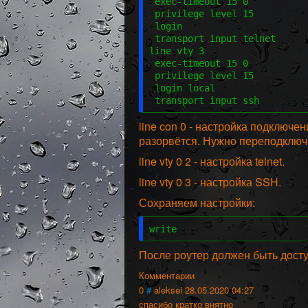
 exec-timeout 15 0
 privilege level 15
 login
 transport input telnet
line vty 3
 exec-timeout 15 0
 privilege level 15
 login local
 transport input ssh
line con 0 - настройка подключ
разорвётся. Нужно переподключ
line vty 0 2 - настройка telnet.
line vty 0 3 - настройка SSH.
Сохраняем настройки:
write
После роутер должен быть доступ
Комментарии
0
#
aleksei
28.05.2020 04:27
спасибо кратко внятно