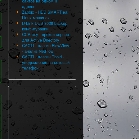
сайтов на одном IP
адресе
Zabbix - HDD SMART на
Linux машинах
D-Link DES 3028 backup
конфигурации
CCProxy - прокси сервер
для Active Directory
CACTI - плагин FlowView
- анализ NetFlow
CACTI - плагин Thold -
уведомления на сотовый
телефон