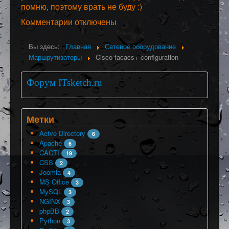
помню, поэтому врать не буду :)
Комментарии отключены
Вы здесь:
Главная
Сетевое оборудование
Маршрутизаторы
Cisco tacacs+ configuration
Форум ITsketch.ru
Метки
Actve Directory
6
Apache
6
CACTI
19
CSS
2
Joomla
4
MS Office
3
MySQL
3
NGINX
3
phpBB
2
Python
3