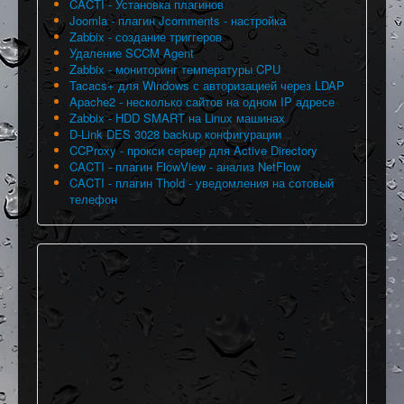
CACTI - Установка плагинов
Joomla - плагин Jcomments - настройка
Zabbix - создание триггеров
Удаление SCCM Agent
Zabbix - мониторинг температуры CPU
Tacacs+ для Windows с авторизацией через LDAP
Apache2 - несколько сайтов на одном IP адресе
Zabbix - HDD SMART на Linux машинах
D-Link DES 3028 backup конфигурации
CCProxy - прокси сервер для Active Directory
CACTI - плагин FlowView - анализ NetFlow
CACTI - плагин Thold - уведомления на сотовый
телефон