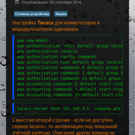
Опубликовано: 05 сентября 2016
Программное обеспечение
Сетевые устройства
Tacacs
Разное
Настройка
Tacacs
для коммутаторов и
маршрутизаторов одинакова:
aaa new-model
aaa authentication login default group tacacs+ lo
aaa authorization console
aaa authorization config-commands
aaa authorization exec default group tacacs+ none
aaa authorization commands 0 default group tacacs
aaa authorization commands 1 default group tacacs
aaa authorization commands 15 default group tacac
aaa accounting commands 0 default start-stop grou
aaa accounting commands 1 default start-stop grou
aaa accounting commands 15 default start-stop gro
tacacs-server host 192.168.4.6  <пароль для автор
Смысл во второй строчке - если не доступен
сервер tacacs+, то авторизация под локальной
учётной записью. Описание других команд не