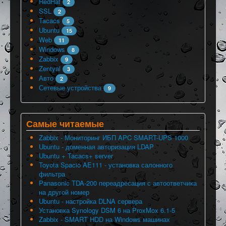
RedHat
2
SSL
2
Tacacs
5
Ubuntu
15
Web
11
Windows
8
Zabbix
9
Zentyal
3
Авто
2
Сетевые устройства
9
Самые читаемые
Zabbix - Мониторинг ИБП APC SMART-UPS 1000
Ubuntu - доменная авторизация LDAP
Ubuntu + Tacacs+ server
Toyota Spacio AE111 - установка салонного
фильтра
Panasonic TDA-200 переадресация с автоответчика
на другой номер
Ubuntu - настройка DLNA сервера
Установка Synology DSM 6 на ProxMox 6.1-5
Zabbix - SMART HDD на Windows машинах