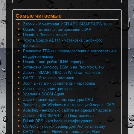
Самые читаемые
Zabbix - Мониторинг ИБП APC SMART-UPS 1000
Ubuntu - доменная авторизация LDAP
Ubuntu + Tacacs+ server
Toyota Spacio AE111 - установка салонного
фильтра
Panasonic TDA-200 переадресация с автоответчика
на другой номер
Ubuntu - настройка DLNA сервера
Установка Synology DSM 6 на ProxMox 6.1-5
Zabbix - SMART HDD на Windows машинах
CACTI - Установка плагинов
Joomla - плагин Jcomments - настройка
Zabbix - создание триггеров
Удаление SCCM Agent
Zabbix - мониторинг температуры CPU
Tacacs+ для Windows с авторизацией через LDAP
Apache2 - несколько сайтов на одном IP адресе
Zabbix - HDD SMART на Linux машинах
D-Link DES 3028 backup конфигурации
CCProxy - прокси сервер для Active Directory
CACTI - плагин FlowView - анализ NetFlow