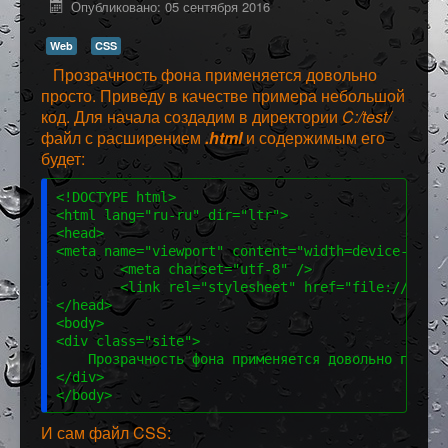
Опубликовано: 05 сентября 2016
Программное обеспечение
Web
CSS
Разное
Прозрачность фона применяется довольно
просто. Приведу в качестве примера небольшой
код. Для начала создадим в директории
C:/test/
файл с расширением
.html
и содержимым его
будет:
<!DOCTYPE html>
<html lang="ru-ru" dir="ltr">
<head>
<meta name="viewport" content="width=device-width
        <meta charset="utf-8" />
        <link rel="stylesheet" href="file:///E:/t
</head>
<body>
<div class="site">
    Прозрачность фона применяется довольно просто
</div>
</body>
И сам файл CSS: