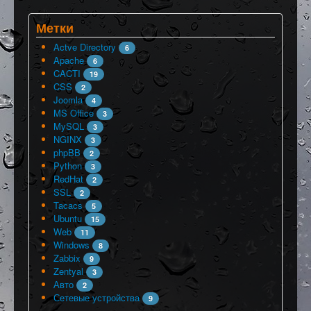
Метки
Actve Directory
6
Apache
6
CACTI
19
CSS
2
Joomla
4
MS Office
3
MySQL
3
NGINX
3
phpBB
2
Python
3
RedHat
2
SSL
2
Tacacs
5
Ubuntu
15
Web
11
Windows
8
Zabbix
9
Zentyal
3
Авто
2
Сетевые устройства
9