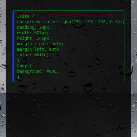
.site {
background-color: rgba(192, 192, 192, 0.42);  
<!-
padding: 20px;
width: 807px;
height: 145px;
margin-right: auto;
margin-left: auto;
color: white;
}

body {
background: #000;
}