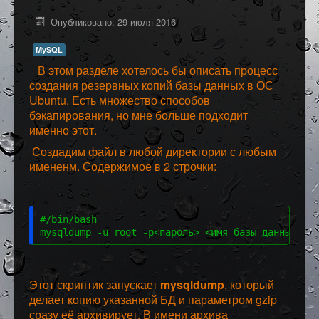
Программное обеспечение
Опубликовано: 29 июля 2016
Разное
MySQL
В этом разделе хотелось бы описать процесс
создания резервных копий базы данных в ОС
Ubuntu. Есть множество способов
бэкапирования, но мне больше подходит
именно этот.
Создадим файл в любой директории с любым
имененм. Содержимое в 2 строчки:
#/bin/bash
mysqldump -u root -p<пароль> <имя базы данных> | 
Этот скриптик запускает
mysqldump
, который
делает копию указанной БД и параметром gzip
сразу её архивирует. В имени архива