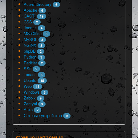
Actve Directory
6
Apache
6
CACTI
19
CSS
2
Joomla
4
MS Office
3
MySQL
3
NGINX
3
phpBB
2
Python
3
RedHat
2
SSL
2
Tacacs
5
Ubuntu
15
Web
11
Windows
8
Zabbix
9
Zentyal
3
Авто
2
Сетевые устройства
9
Самые читаемые