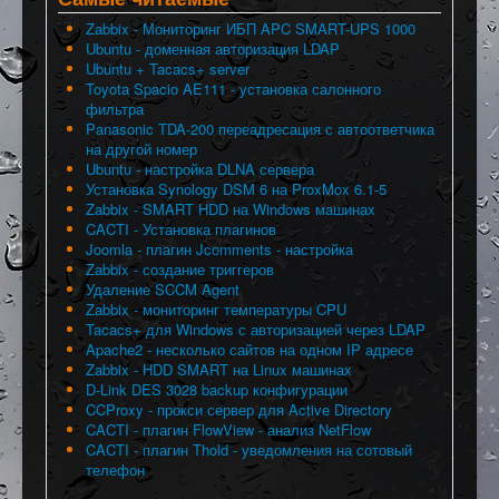
Zabbix - Мониторинг ИБП APC SMART-UPS 1000
Ubuntu - доменная авторизация LDAP
Ubuntu + Tacacs+ server
Toyota Spacio AE111 - установка салонного
фильтра
Panasonic TDA-200 переадресация с автоответчика
на другой номер
Ubuntu - настройка DLNA сервера
Установка Synology DSM 6 на ProxMox 6.1-5
Zabbix - SMART HDD на Windows машинах
CACTI - Установка плагинов
Joomla - плагин Jcomments - настройка
Zabbix - создание триггеров
Удаление SCCM Agent
Zabbix - мониторинг температуры CPU
Tacacs+ для Windows с авторизацией через LDAP
Apache2 - несколько сайтов на одном IP адресе
Zabbix - HDD SMART на Linux машинах
D-Link DES 3028 backup конфигурации
CCProxy - прокси сервер для Active Directory
CACTI - плагин FlowView - анализ NetFlow
CACTI - плагин Thold - уведомления на сотовый
телефон