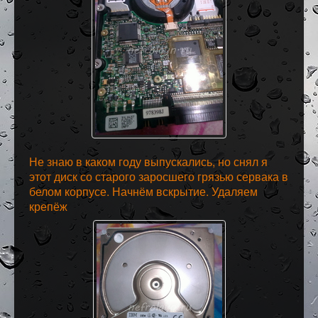
Не знаю в каком году выпускались, но снял я
этот диск со старого заросшего грязью сервака в
белом корпусе. Начнём вскрытие. Удаляем
крепёж