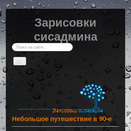
Зарисовки
сисадмина
Искать...
Включить/
выключить
навигацию
Главная
Системы мониторинга
Windows
Linux
Сетевое оборудование
Небольшое путешествие в 90-е
Программирование