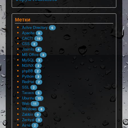
Метки
Actve Directory
6
Apache
6
CACTI
19
CSS
2
Joomla
4
MS Office
3
MySQL
3
NGINX
3
phpBB
2
Python
3
RedHat
2
SSL
2
Tacacs
5
Ubuntu
15
Web
11
Windows
8
Zabbix
9
Zentyal
3
Авто
2