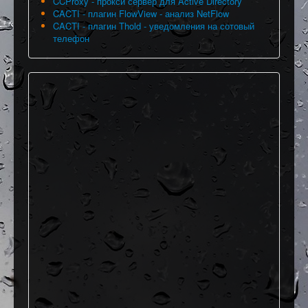
CCProxy - прокси сервер для Active Directory
CACTI - плагин FlowView - анализ NetFlow
CACTI - плагин Thold - уведомления на сотовый
телефон