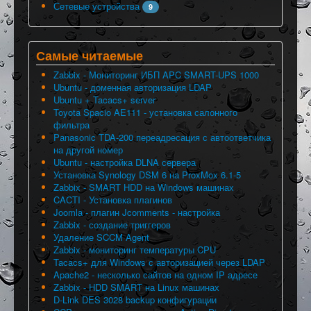
Сетевые устройства
9
Самые читаемые
Zabbix - Мониторинг ИБП APC SMART-UPS 1000
Ubuntu - доменная авторизация LDAP
Ubuntu + Tacacs+ server
Toyota Spacio AE111 - установка салонного
фильтра
Panasonic TDA-200 переадресация с автоответчика
на другой номер
Ubuntu - настройка DLNA сервера
Установка Synology DSM 6 на ProxMox 6.1-5
Zabbix - SMART HDD на Windows машинах
CACTI - Установка плагинов
Joomla - плагин Jcomments - настройка
Zabbix - создание триггеров
Удаление SCCM Agent
Zabbix - мониторинг температуры CPU
Tacacs+ для Windows с авторизацией через LDAP
Apache2 - несколько сайтов на одном IP адресе
Zabbix - HDD SMART на Linux машинах
D-Link DES 3028 backup конфигурации