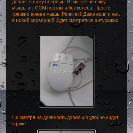
девайс я вижу впервые. Всмысле не саму
мышь, а с COM портом и без колеса. Просто
трёхкнопочная мышь. Раритет? Даже если и нет,
в новой серверной будет смотреться антуражно.
Не смотря на древность довольно удобно сидит
в руке.