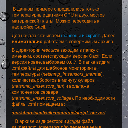
В данном примере определились только
температурные датчики CPU и двух мостов
материнской платы. Можно переходить к
настройке Cacti.
Для начала скачиваем
шаблоны и скрипт
. Далее
внимательно
работаем с содержимым архива.
В директории
resource
заходим в папку с
имененм, соответствующим версии Cacti. Если
версия новее, выбираем 0.8.7. В папке видим
.xml файлы для шаблонов мониторинга
температуры (
netsnmp_lmsensors_thermal
),
количества оборотов в минуту кулеров
(
netsnmp_lmsensors_fan
) и вольтажа
компонентов сервера
(
netsnmp_lmsensors_voltage
). По необходимости
файлы .xml помещаем в:
/usr/share/cacti/site/resource/script_server/
В архиве из директории
scripts
файл
ss_netsnmp_lmsensors.php
перемещаем в