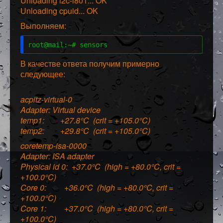
Unloading i2c-i801... OK
Unloading cpuid... OK
Выполняем:
root@mail:~# sensors
В качестве ответа получим примерно
следующее:
acpitz-virtual-0
Adapter: Virtual device
temp1: +27.8°C (crit = +105.0°C)
temp2: +29.8°C (crit = +105.0°C)
coretemp-isa-0000
Adapter: ISA adapter
Physical id 0: +37.0°C (high = +80.0°C, crit =
+100.0°C)
Core 0: +36.0°C (high = +80.0°C, crit =
+100.0°C)
Core 1: +37.0°C (high = +80.0°C, crit =
+100.0°C)