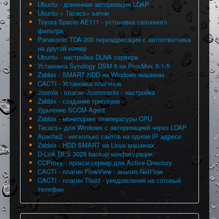
Ubuntu - доменная авторизация LDAP
Ubuntu + Tacacs+ server
Toyota Spacio AE111 - установка салонного
фильтра
Panasonic TDA-200 переадресация с автоответчика
на другой номер
Ubuntu - настройка DLNA сервера
Установка Synology DSM 6 на ProxMox 6.1-5
Zabbix - SMART HDD на Windows машинах
CACTI - Установка плагинов
Joomla - плагин Jcomments - настройка
Zabbix - создание триггеров
Удаление SCCM Agent
Zabbix - мониторинг температуры CPU
Tacacs+ для Windows с авторизацией через LDAP
Apache2 - несколько сайтов на одном IP адресе
Zabbix - HDD SMART на Linux машинах
D-Link DES 3028 backup конфигурации
CCProxy - прокси сервер для Active Directory
CACTI - плагин FlowView - анализ NetFlow
CACTI - плагин Thold - уведомления на сотовый
телефон