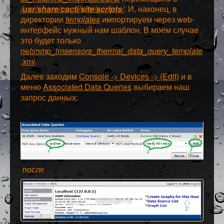
/usr/share/cacti/site/scripts/
. И, наконец, в
директории
templates
импортируем через web-
интерфейс нужный нам шаблон. В моём случае
это будет только
netsnmp_lmsensors_thermal_data_query_template
.xml
.
Далее заходим
Console -> Devices -> (Edit)
и в
меню
Associated Data Queries
выбираем наш
запрос данных:
после