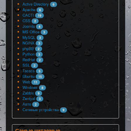
Actve Directory
6
Apache
6
CACTI
19
CSS
2
Joomla
4
MS Office
3
MySQL
3
NGINX
3
phpBB
2
Python
3
RedHat
2
SSL
2
Tacacs
5
Ubuntu
15
Web
11
Windows
8
Zabbix
9
Zentyal
3
Авто
2
Сетевые устройства
9
Самые читаемые