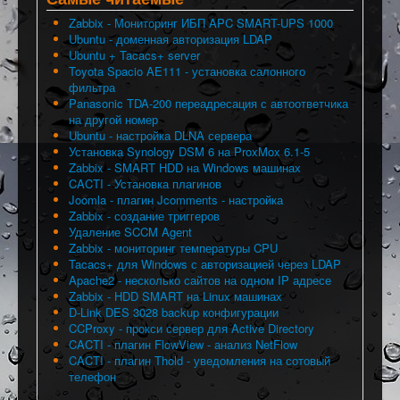
Zabbix - Мониторинг ИБП APC SMART-UPS 1000
Ubuntu - доменная авторизация LDAP
Ubuntu + Tacacs+ server
Toyota Spacio AE111 - установка салонного
фильтра
Panasonic TDA-200 переадресация с автоответчика
на другой номер
Ubuntu - настройка DLNA сервера
Установка Synology DSM 6 на ProxMox 6.1-5
Zabbix - SMART HDD на Windows машинах
CACTI - Установка плагинов
Joomla - плагин Jcomments - настройка
Zabbix - создание триггеров
Удаление SCCM Agent
Zabbix - мониторинг температуры CPU
Tacacs+ для Windows с авторизацией через LDAP
Apache2 - несколько сайтов на одном IP адресе
Zabbix - HDD SMART на Linux машинах
D-Link DES 3028 backup конфигурации
CCProxy - прокси сервер для Active Directory
CACTI - плагин FlowView - анализ NetFlow
CACTI - плагин Thold - уведомления на сотовый
телефон