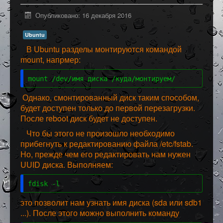
Программное обеспечение
Опубликовано: 16 декабря 2016
Разное
Ubuntu
В Ubuntu разделы монтируются командой
mount, напрмер:
mount /dev/имя диска /куда/монтируем/
Однако, смонтированный диск таким способом,
будет доступен только до первой перезагрузки.
После reboot диск будет не доступен.
Что бы этого не произошло необходимо
прибегнуть к редактированию файла /etc/fstab.
Но, прежде чем его редактировать нам нужен
UUID диска. Выполняем:
fdisk -l
это позволит нам узнать имя диска (sda или sdb1
...). После этого можно выполнить команду