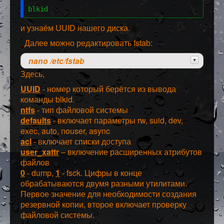
blkid
и узнаём UUID нашего диска.
Далее можно редактировать fstab:
nano /etc/fstab
Здесь,
UUID
- номер который берётся из вывода
команды blkid.
ntfs
- тип файловой системы
defaults
- включает параметры rw, suid, dev,
exec, auto, nouser, async
acl
- включает списки доступа
user_xattr
– включение расширенных атрибутов
файлов
0
- dump,
1
- fsck. Цифры в конце
обрабатываются двумя разными утилитами.
Первое значение для необходимости создания
резервной копии, второе включает проверку
файловой системы.